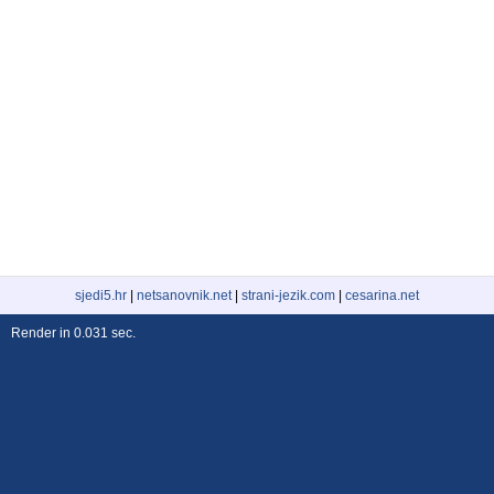
sjedi5.hr
|
netsanovnik.net
|
strani-jezik.com
|
cesarina.net
Render in 0.031 sec.