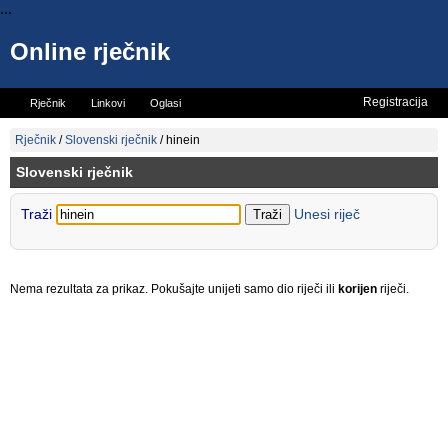
...
Online rječnik
Registracija
Rječnik
Linkovi
Oglasi
Vicevi
Mini rječnik
Rječnik
/
Slovenski rječnik
/
hinein
Slovenski rječnik
Traži
Unesi riječ
Nema rezultata za prikaz. Pokušajte unijeti samo dio riječi ili
korijen
riječi.