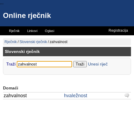
...
Online rječnik
Registracija
Rječnik
Linkovi
Oglasi
Vicevi
Mini rječnik
Rječnik
/
Slovenski rječnik
/
zahvalnost
Slovenski rječnik
Traži
Unesi riječ
Domaći
zahvalnost
hvaležnost