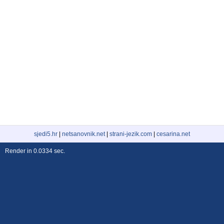
sjedi5.hr
|
netsanovnik.net
|
strani-jezik.com
|
cesarina.net
Render in 0.0334 sec.