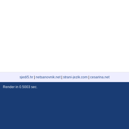
sjedi5.hr
|
netsanovnik.net
|
strani-jezik.com
|
cesarina.net
Render in 0.5003 sec.