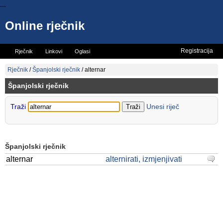
...
Online rječnik
Registracija
Rječnik
Linkovi
Oglasi
Vicevi
Mini rječnik
Rječnik
/
Španjolski rječnik
/
alternar
Španjolski rječnik
Traži
Unesi riječ
Španjolski rječnik
alternar
alternirati, izmjenjivati