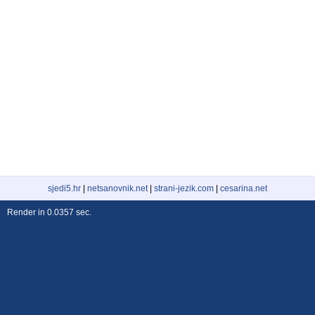
sjedi5.hr
|
netsanovnik.net
|
strani-jezik.com
|
cesarina.net
Render in 0.0357 sec.