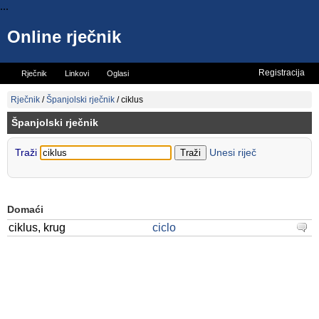
...
Online rječnik
Registracija
Rječnik
Linkovi
Oglasi
Vicevi
Mini rječnik
Rječnik
/
Španjolski rječnik
/
ciklus
Španjolski rječnik
Traži
Unesi riječ
Domaći
ciklus, krug
ciclo