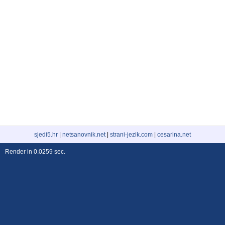
sjedi5.hr
|
netsanovnik.net
|
strani-jezik.com
|
cesarina.net
Render in 0.0259 sec.