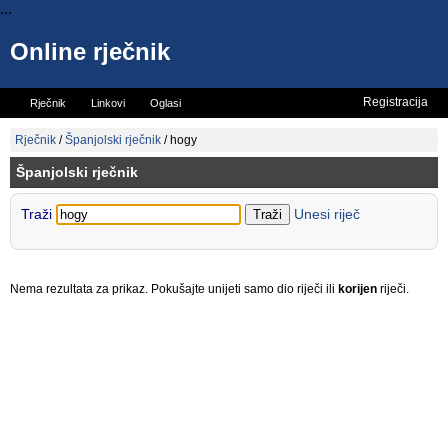
...
Online rječnik
Registracija
Rječnik
Linkovi
Oglasi
Vicevi
Mini rječnik
Rječnik
/
Španjolski rječnik
/
hogy
Španjolski rječnik
Traži
Unesi riječ
Nema rezultata za prikaz. Pokušajte unijeti samo dio riječi ili
korijen
riječi.