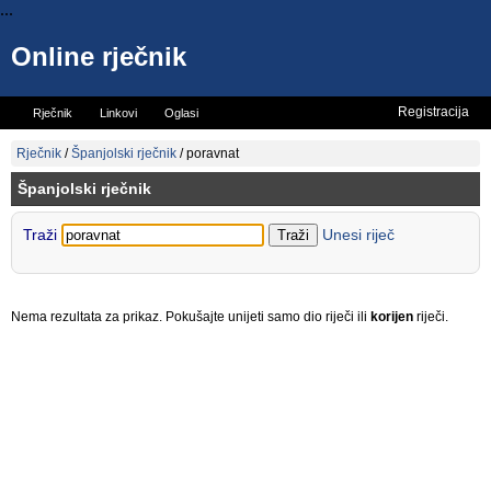
...
Online rječnik
Registracija
Rječnik
Linkovi
Oglasi
Vicevi
Mini rječnik
Rječnik
/
Španjolski rječnik
/
poravnat
Španjolski rječnik
Traži
Unesi riječ
Nema rezultata za prikaz. Pokušajte unijeti samo dio riječi ili
korijen
riječi.