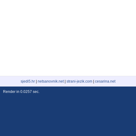
sjedi5.hr
|
netsanovnik.net
|
strani-jezik.com
|
cesarina.net
Render in 0.0257 sec.