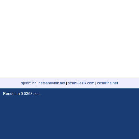
sjedi5.hr
|
netsanovnik.net
|
strani-jezik.com
|
cesarina.net
Render in 0.0368 sec.