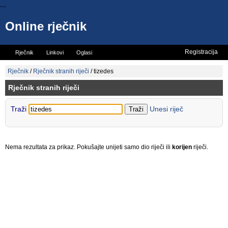
...
Online rječnik
Registracija
Rječnik
Linkovi
Oglasi
Vicevi
Mini rječnik
Rječnik
/
Rječnik stranih riječi
/
tizedes
Rječnik stranih riječi
Traži
Unesi riječ
Nema rezultata za prikaz. Pokušajte unijeti samo dio riječi ili
korijen
riječi.