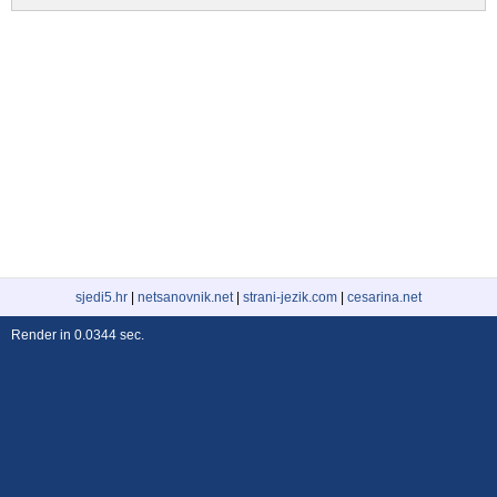
sjedi5.hr
|
netsanovnik.net
|
strani-jezik.com
|
cesarina.net
Render in 0.0344 sec.