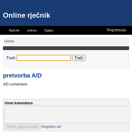
...
Online rječnik
Registracija
Rječnik
Linkovi
Oglasi
Vicevi
Mini rječnik
Home
Traži
pretvorba A/D
A/D conversion
Unos komentara
Registruj se!