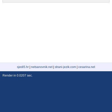
sjedi5.hr
|
netsanovnik.net
|
strani-jezik.com
|
cesarina.net
Render in 0.0207 sec.