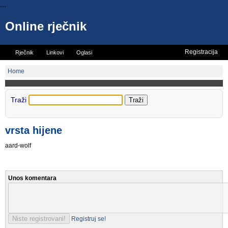
...
Online rječnik
Registracija
Rječnik
Linkovi
Oglasi
Vicevi
Mini rječnik
Home
Traži
vrsta hijene
aard-wolf
Unos komentara
Registruj se!