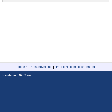
sjedi5.hr
|
netsanovnik.net
|
strani-jezik.com
|
cesarina.net
Render in 0.0952 sec.