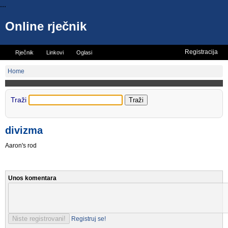
...
Online rječnik
Registracija
Rječnik
Linkovi
Oglasi
Vicevi
Mini rječnik
Home
Traži
divizma
Aaron's rod
Unos komentara
Registruj se!