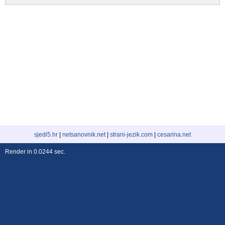
sjedi5.hr
|
netsanovnik.net
|
strani-jezik.com
|
cesarina.net
Render in 0.0244 sec.