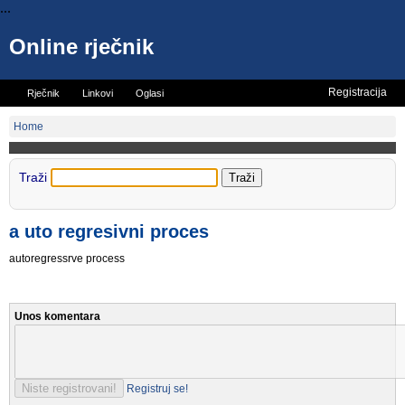
...
Online rječnik
Registracija
Rječnik
Linkovi
Oglasi
Vicevi
Mini rječnik
Home
Traži
a uto regresivni proces
autoregressrve process
Unos komentara
Registruj se!