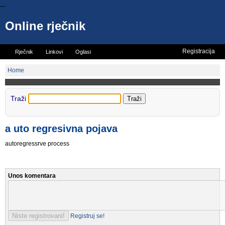
...
Online rječnik
Registracija
Rječnik
Linkovi
Oglasi
Vicevi
Mini rječnik
Home
Traži
a uto regresivna pojava
autoregressrve process
Unos komentara
Registruj se!