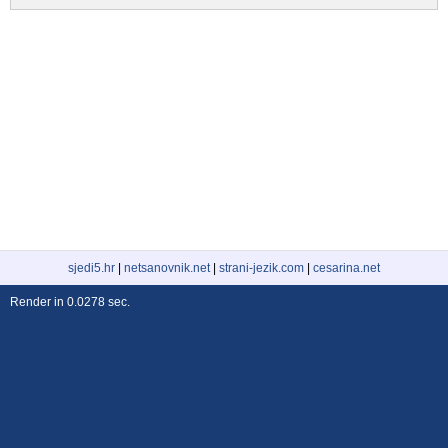
sjedi5.hr
|
netsanovnik.net
|
strani-jezik.com
|
cesarina.net
Render in 0.0278 sec.