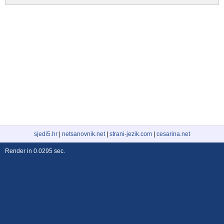
sjedi5.hr
|
netsanovnik.net
|
strani-jezik.com
|
cesarina.net
Render in 0.0295 sec.