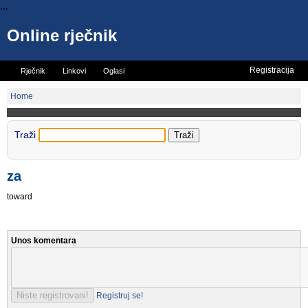
...
Online rječnik
Registracija
Rječnik
Linkovi
Oglasi
Vicevi
Mini rječnik
Home
Traži
za
toward
Unos komentara
Registruj se!