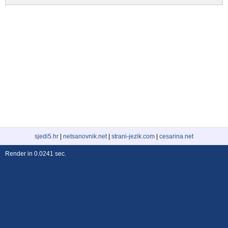
sjedi5.hr
|
netsanovnik.net
|
strani-jezik.com
|
cesarina.net
Render in 0.0241 sec.