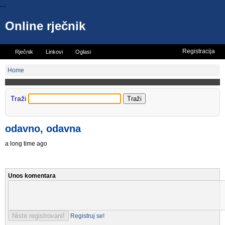
...
Online rječnik
Registracija
Rječnik
Linkovi
Oglasi
Vicevi
Mini rječnik
Home
Traži
odavno, odavna
a long time ago
Unos komentara
Registruj se!