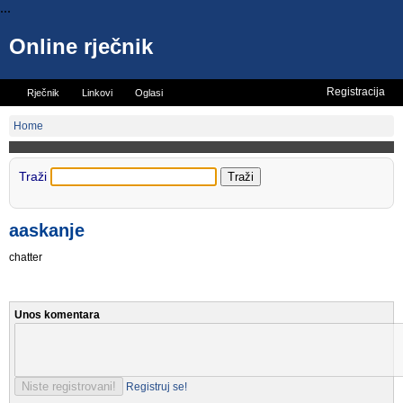
...
Online rječnik
Registracija
Rječnik
Linkovi
Oglasi
Vicevi
Mini rječnik
Home
Traži
aaskanje
chatter
Unos komentara
Registruj se!