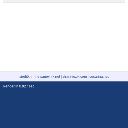
sjedi5.hr
|
netsanovnik.net
|
strani-jezik.com
|
cesarina.net
Render in 0.027 sec.