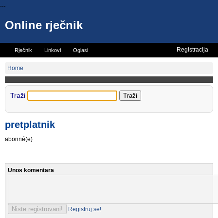
...
Online rječnik
Registracija
Rječnik
Linkovi
Oglasi
Vicevi
Mini rječnik
Home
Traži
pretplatnik
abonné(e)
Unos komentara
Registruj se!