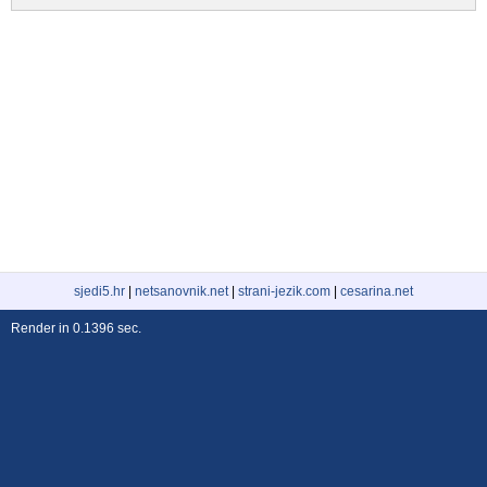
sjedi5.hr
|
netsanovnik.net
|
strani-jezik.com
|
cesarina.net
Render in 0.1396 sec.