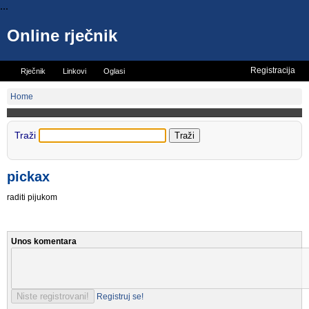
...
Online rječnik
Registracija
Rječnik
Linkovi
Oglasi
Vicevi
Mini rječnik
Home
Traži
pickax
raditi pijukom
Unos komentara
Registruj se!