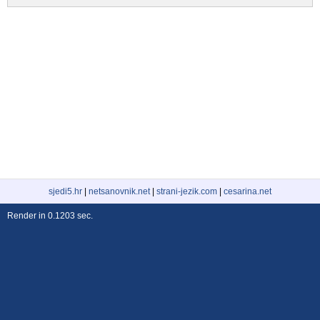
sjedi5.hr
|
netsanovnik.net
|
strani-jezik.com
|
cesarina.net
Render in 0.1203 sec.