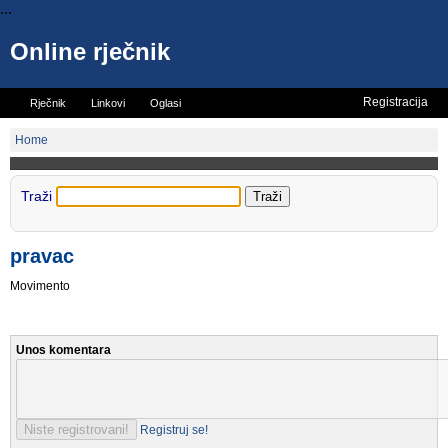
...
Online rječnik
Registracija
Rječnik
Linkovi
Oglasi
Vicevi
Mini rječnik
Home
Traži
pravac
Movimento
Unos komentara
Registruj se!