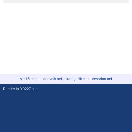
sjedi5.hr
|
netsanovnik.net
|
strani-jezik.com
|
cesarina.net
Render in 0.0227 sec.