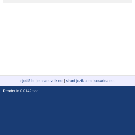
sjedi5.hr
|
netsanovnik.net
|
strani-jezik.com
|
cesarina.net
Render in 0.0142 sec.