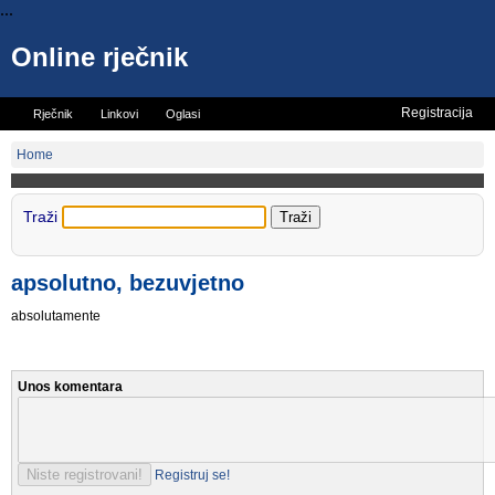
...
Online rječnik
Registracija
Rječnik
Linkovi
Oglasi
Vicevi
Mini rječnik
Home
Traži
apsolutno, bezuvjetno
absolutamente
Unos komentara
Registruj se!