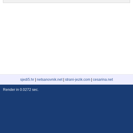
sjedi5.hr
|
netsanovnik.net
|
strani-jezik.com
|
cesarina.net
Render in 0.0272 sec.