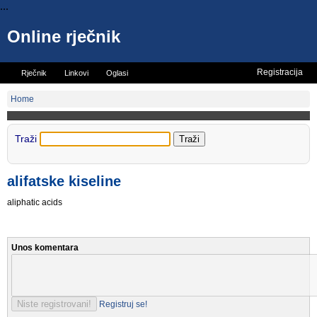
...
Online rječnik
Registracija
Rječnik
Linkovi
Oglasi
Vicevi
Mini rječnik
Home
Traži
alifatske kiseline
aliphatic acids
Unos komentara
Registruj se!