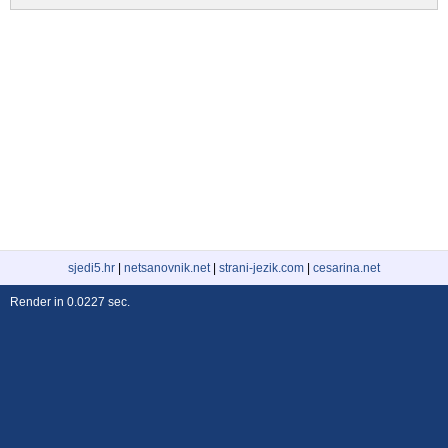
sjedi5.hr
|
netsanovnik.net
|
strani-jezik.com
|
cesarina.net
Render in 0.0227 sec.