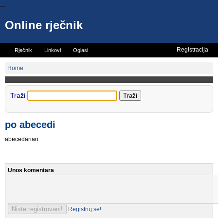
...
Online rječnik
Registracija
Rječnik
Linkovi
Oglasi
Vicevi
Mini rječnik
Home
Traži
po abecedi
abecedarian
Unos komentara
Registruj se!