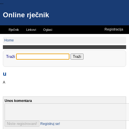
...
Online rječnik
Registracija
Rječnik
Linkovi
Oglasi
Vicevi
Mini rječnik
Home
Traži
u
A
Unos komentara
Registruj se!