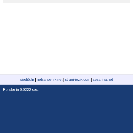
sjedi5.hr
|
netsanovnik.net
|
strani-jezik.com
|
cesarina.net
Render in 0.0222 sec.