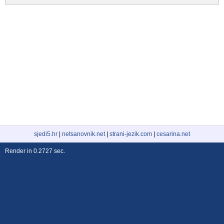
sjedi5.hr
|
netsanovnik.net
|
strani-jezik.com
|
cesarina.net
Render in 0.2727 sec.