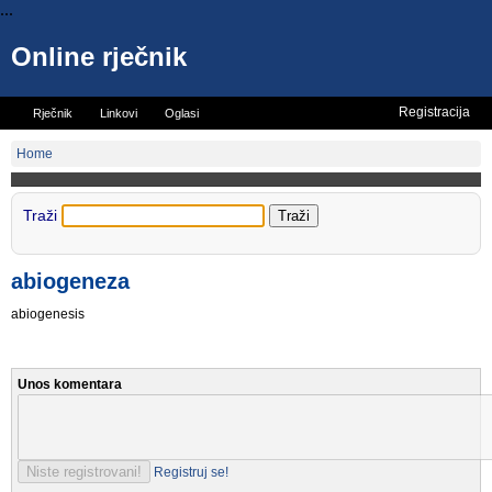
...
Online rječnik
Registracija
Rječnik
Linkovi
Oglasi
Vicevi
Mini rječnik
Home
Traži
abiogeneza
abiogenesis
Unos komentara
Registruj se!