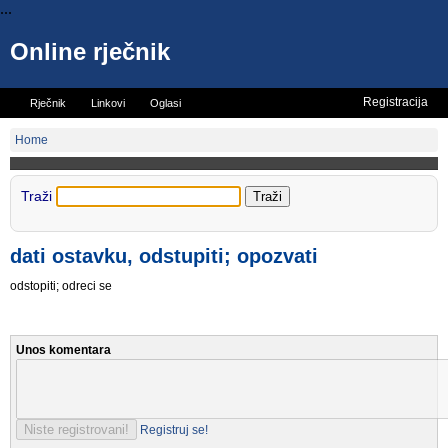
...
Online rječnik
Registracija
Rječnik
Linkovi
Oglasi
Vicevi
Mini rječnik
Home
Traži
dati ostavku, odstupiti; opozvati
odstopiti; odreci se
Unos komentara
Registruj se!