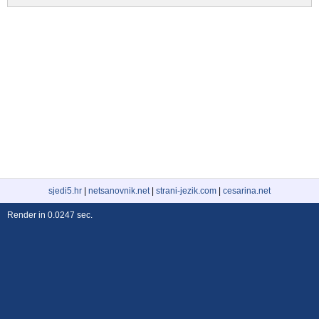
sjedi5.hr
|
netsanovnik.net
|
strani-jezik.com
|
cesarina.net
Render in 0.0247 sec.