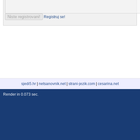
Registruj se!
sjedi5.hr
|
netsanovnik.net
|
strani-jezik.com
|
cesarina.net
Render in 0.073 sec.