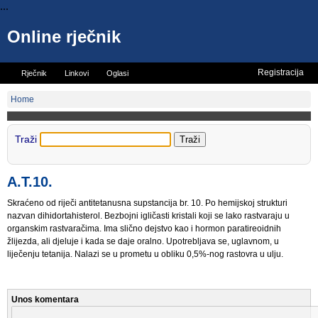
...
Online rječnik
Registracija
Rječnik
Linkovi
Oglasi
Vicevi
Mini rječnik
Home
Traži
A.T.10.
Skraćeno od riječi antitetanusna supstancija br. 10. Po hemijskoj strukturi
nazvan dihidortahisterol. Bezbojni igličasti kristali koji se lako rastvaraju u
organskim rastvaračima. Ima slično dejstvo kao i hormon paratireoidnih
žlijezda, ali djeluje i kada se daje oralno. Upotrebljava se, uglavnom, u
liječenju tetanija. Nalazi se u prometu u obliku 0,5%-nog rastovra u ulju.
Unos komentara