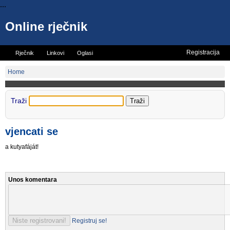
...
Online rječnik
Registracija
Rječnik
Linkovi
Oglasi
Vicevi
Mini rječnik
Home
Traži
vjencati se
a kutyafáját!
Unos komentara
Registruj se!