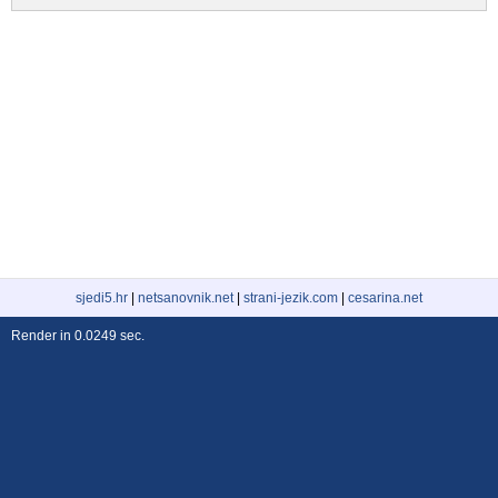
sjedi5.hr
|
netsanovnik.net
|
strani-jezik.com
|
cesarina.net
Render in 0.0249 sec.