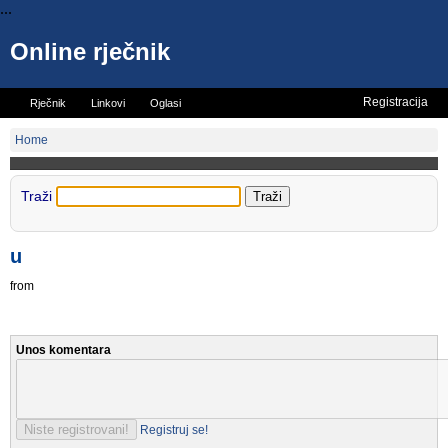
...
Online rječnik
Registracija
Rječnik
Linkovi
Oglasi
Vicevi
Mini rječnik
Home
Traži
u
from
Unos komentara
Registruj se!