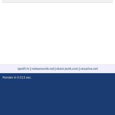
sjedi5.hr
|
netsanovnik.net
|
strani-jezik.com
|
cesarina.net
Render in 0.013 sec.