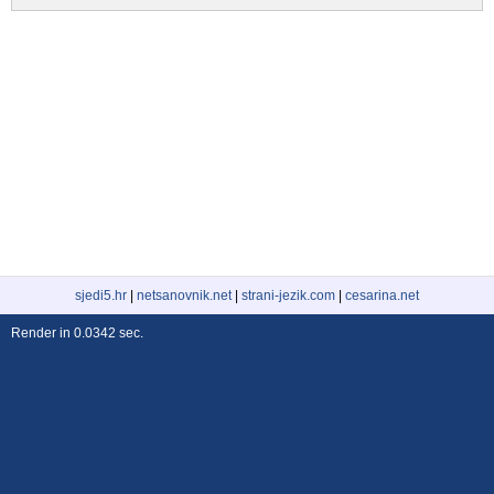
sjedi5.hr
|
netsanovnik.net
|
strani-jezik.com
|
cesarina.net
Render in 0.0342 sec.