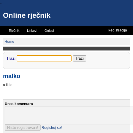
...
Online rječnik
Registracija
Rječnik
Linkovi
Oglasi
Vicevi
Mini rječnik
Home
Traži
malko
a little
Unos komentara
Registruj se!