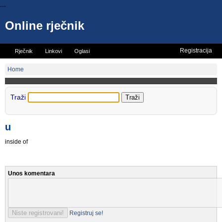
...
Online rječnik
Registracija
Rječnik
Linkovi
Oglasi
Vicevi
Mini rječnik
Home
Traži
u
inside of
Unos komentara
Registruj se!