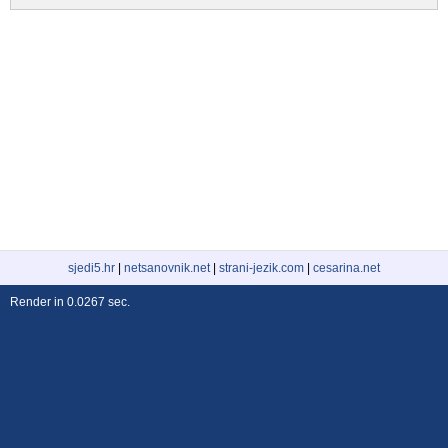
sjedi5.hr
|
netsanovnik.net
|
strani-jezik.com
|
cesarina.net
Render in 0.0267 sec.