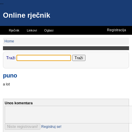
...
Online rječnik
Registracija
Rječnik
Linkovi
Oglasi
Vicevi
Mini rječnik
Home
Traži
puno
a lot
Unos komentara
Registruj se!