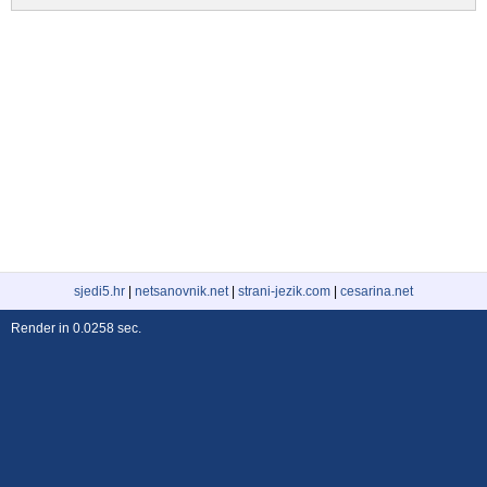
sjedi5.hr
|
netsanovnik.net
|
strani-jezik.com
|
cesarina.net
Render in 0.0258 sec.