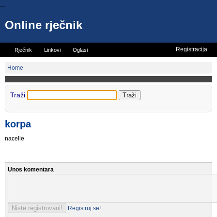
...
Online rječnik
Registracija
Rječnik
Linkovi
Oglasi
Vicevi
Mini rječnik
Home
Traži
korpa
nacelle
Unos komentara
Registruj se!