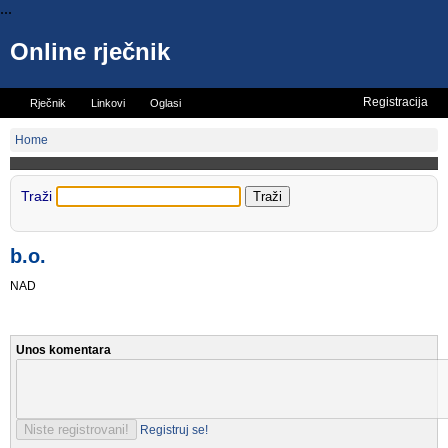
...
Online rječnik
Registracija
Rječnik
Linkovi
Oglasi
Vicevi
Mini rječnik
Home
Traži
b.o.
NAD
Unos komentara
Registruj se!