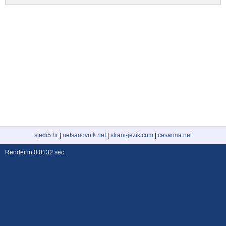
sjedi5.hr
|
netsanovnik.net
|
strani-jezik.com
|
cesarina.net
Render in 0.0132 sec.