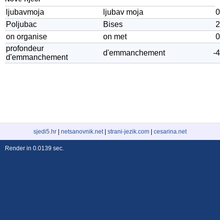
ljubavmoja
ljubav moja
0
Poljubac
Bises
2
on organise
on met
0
profondeur
d'emmanchement
-4
d'emmanchement
sjedi5.hr
|
netsanovnik.net
|
strani-jezik.com
|
cesarina.net
Render in 0.0139 sec.