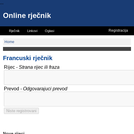
...
Online rječnik
Registracija
Rječnik
Linkovi
Oglasi
Vicevi
Mini rječnik
Home
Francuski rječnik
Rijec -
Strana rijec ili fraza
Prevod -
Odgovarajuci prevod
Nove rijeci