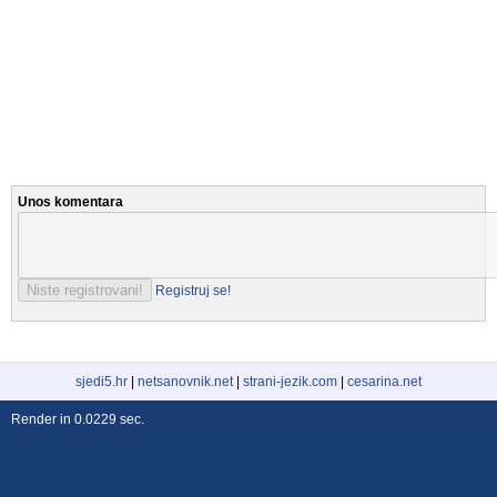
Unos komentara
Registruj se!
sjedi5.hr
|
netsanovnik.net
|
strani-jezik.com
|
cesarina.net
Render in 0.0229 sec.