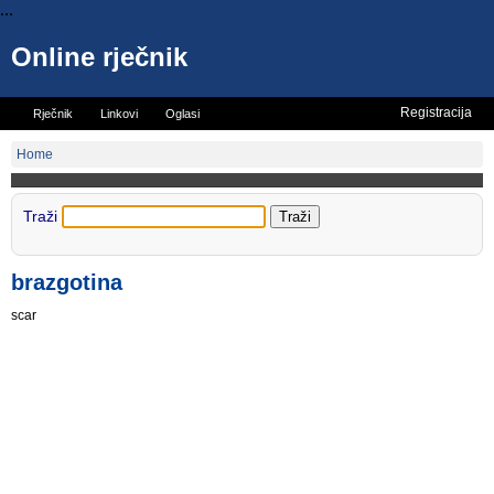
...
Online rječnik
Registracija
Rječnik
Linkovi
Oglasi
Vicevi
Mini rječnik
Home
Traži
brazgotina
scar