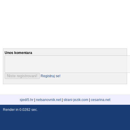
Unos komentara
Registruj se!
sjedi5.hr
|
netsanovnik.net
|
strani-jezik.com
|
cesarina.net
Render in 0.0282 sec.