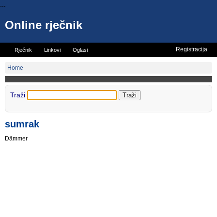
...
Online rječnik
Registracija
Rječnik
Linkovi
Oglasi
Vicevi
Mini rječnik
Home
Traži
sumrak
Dämmer