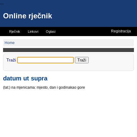
...
Online rječnik
Registracija
Rječnik
Linkovi
Oglasi
Vicevi
Mini rječnik
Home
Traži
datum ut supra
(lat.) na mjenicama: mjesto, dan i godinakao gore