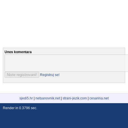
Unos komentara
Registruj se!
sjedi5.hr
|
netsanovnik.net
|
strani-jezik.com
|
cesarina.net
Render in 0.3796 sec.