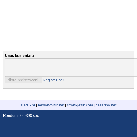
Unos komentara
Registruj se!
sjedi5.hr
|
netsanovnik.net
|
strani-jezik.com
|
cesarina.net
Render in 0.0398 sec.