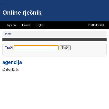
...
Online rječnik
Registracija
Rječnik
Linkovi
Oglasi
Vicevi
Mini rječnik
Home
Traži
agencija
közbenjárás