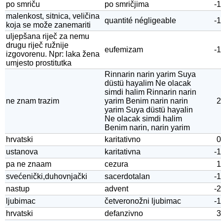
po smriču
po smričjima
-1
malenkost, sitnica, veličina
quantité négligeable
-1
koja se može zanemariti
uljepšana riječ za nemu
drugu riječ ružnije
eufemizam
-1
izgovorenu. Npr: laka žena
umjesto prostitutka
Rinnarin narin yarim Suya
düstü hayalim Ne olacak
simdi halim Rinnarin narin
ne znam trazim
yarim Benim narin narin
2
yarim Suya düstü hayalin
Ne olacak simdi halim
Benim narin, narin yarim
hrvatski
karitativno
0
ustanova
karitativna
-1
pa ne znaam
cezura
1
svećenički,duhovnjački
sacerdotalan
-1
nastup
advent
-2
ljubimac
četveronožni ljubimac
-1
hrvatski
defanzivno
3