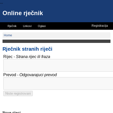
...
Online rječnik
Registracija
Rječnik
Linkovi
Oglasi
Vicevi
Mini rječnik
Home
Rječnik stranih riječi
Rijec -
Strana rijec ili fraza
Prevod -
Odgovarajuci prevod
Nove rijeci