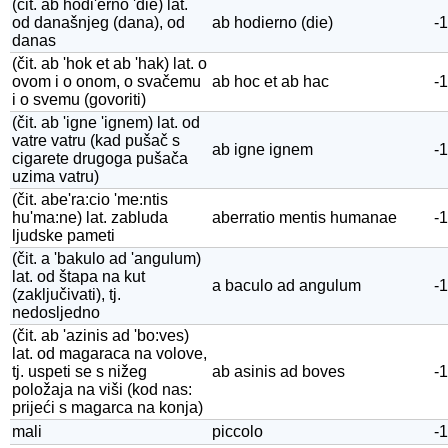
(čit. ab hodi'erno 'die) lat.
od današnjeg (dana), od
ab hodierno (die)
-1
danas
(čit. ab 'hok et ab 'hak) lat. o
ovom i o onom, o svačemu
ab hoc et ab hac
-1
i o svemu (govoriti)
(čit. ab 'igne 'ignem) lat. od
vatre vatru (kad pušač s
ab igne ignem
-1
cigarete drugoga pušača
uzima vatru)
(čit. abe'ra:cio 'me:ntis
hu'ma:ne) lat. zabluda
aberratio mentis humanae
-1
ljudske pameti
(čit. a 'bakulo ad 'angulum)
lat. od štapa na kut
a baculo ad angulum
-1
(zaključivati), tj.
nedosljedno
(čit. ab 'azinis ad 'bo:ves)
lat. od magaraca na volove,
tj. uspeti se s nižeg
ab asinis ad boves
-1
položaja na viši (kod nas:
prijeći s magarca na konja)
mali
piccolo
-1