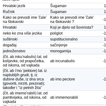
Hrvatski jezik
Šugaman
1
Ručnik
Šugaman
1
Kako se prevodi ime 'čale'
Kako se prevodi ime 'čale'
-1
na štokavski
na štokavski ?
Hrvatski
Koji je djelo od šovinista?
1
neko ko zna više jezika
poliglot
-1
suštinski
supstitucionalno
1
događaj
sačinjenje
-1
jednoženstvo
monogamija
-1
(čit. ab inku'nabulis) lat. od
kolijevke, od prapočetka,
ab incunabulis
-1
od iskona, od vajkada
(čit. ab i'mo 'pektore) lat. iz
najdubljih grudi, tj. iz
dubine duše, iz dna srca
ab imo pectore
-1
(govoriti, mrziti, prezirati);
također i "iz petnih žila"
(čit. ab imemo'rabili) lat. od
pamtivijeka, od iskona, od
ab immemorabili
-1
vajkada