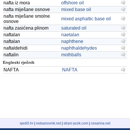
nafta iz mora
offshore oil
nafta miješane osnove
mixed base oil
nafta miješane smolne
mixed asphaltic base oil
osnove
nafta zasićena plinom
saturated oil
naftalan
naetalan
naftalan
naphthene
naftaldehidi
naphthaldehydes
naftalin
mothballs
Engleski rječnik
NAFTA
NAFTA
sjedi5.hr
|
netsanovnik.net
|
strani-jezik.com
|
cesarina.net