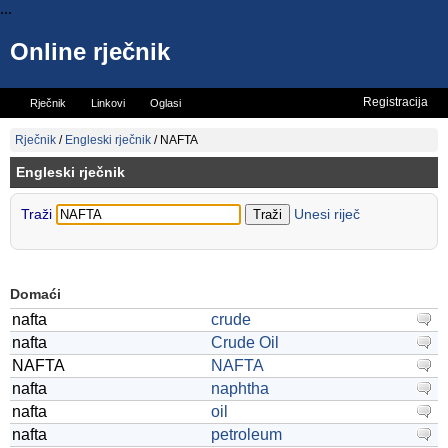
...
Online rječnik
Registracija
Rječnik
Linkovi
Oglasi
Vicevi
Mini rječnik
Rječnik
/
Engleski rječnik
/
NAFTA
Engleski rječnik
Traži
Unesi riječ
Domaći
nafta
crude
nafta
Crude Oil
NAFTA
NAFTA
nafta
naphtha
nafta
oil
nafta
petroleum