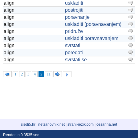
align
uskladiti
align
postrojiti
align
poravnanje
align
uskladiti (poravnavanjem)
align
pridruže
align
uskladiti poravnavanjem
align
svrstati
align
poredati
align
svrstati se
1
2
3
4
5
11
sjedi5.hr
|
netsanovnik.net
|
strani-jezik.com
|
cesarina.net
Render in 0.3535 sec.