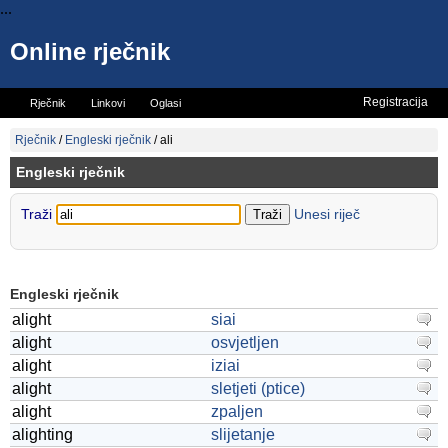
...
Online rječnik
Registracija
Rječnik
Linkovi
Oglasi
Vicevi
Mini rječnik
Rječnik
/
Engleski rječnik
/
ali
Engleski rječnik
Traži
Unesi riječ
Engleski rječnik
alight
siai
alight
osvjetljen
alight
iziai
alight
sletjeti (ptice)
alight
zpaljen
alighting
slijetanje