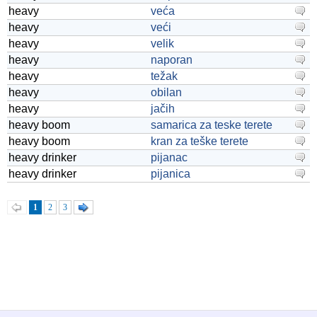
heavy
veća
heavy
veći
heavy
velik
heavy
naporan
heavy
težak
heavy
obilan
heavy
jačih
heavy boom
samarica za teske terete
heavy boom
kran za teške terete
heavy drinker
pijanac
heavy drinker
pijanica
1
2
3