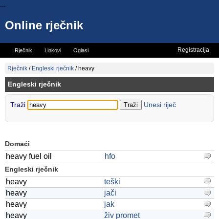
...
Online rječnik
Registracija
Rječnik
Linkovi
Oglasi
Vicevi
Mini rječnik
Rječnik
/
Engleski rječnik
/
heavy
Engleski rječnik
Traži
Unesi riječ
Domaći
heavy fuel oil
hfo
Engleski rječnik
heavy
teški
heavy
jači
heavy
jak
heavy
živ promet