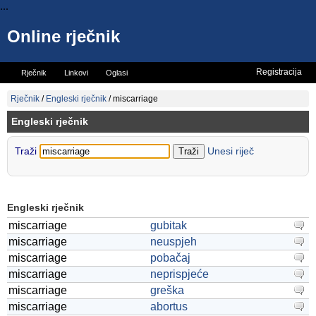
...
Online rječnik
Registracija
Rječnik
Linkovi
Oglasi
Vicevi
Mini rječnik
Rječnik
/
Engleski rječnik
/
miscarriage
Engleski rječnik
Traži
Unesi riječ
Engleski rječnik
miscarriage
gubitak
miscarriage
neuspjeh
miscarriage
pobačaj
miscarriage
neprispjeće
miscarriage
greška
miscarriage
abortus