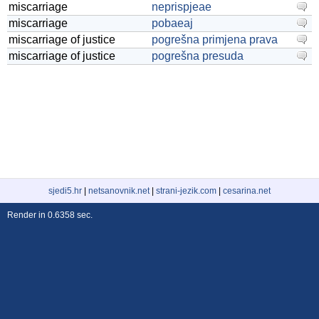
miscarriage
neprispjeae
miscarriage
pobaeaj
miscarriage of justice
pogrešna primjena prava
miscarriage of justice
pogrešna presuda
sjedi5.hr
|
netsanovnik.net
|
strani-jezik.com
|
cesarina.net
Render in 0.6358 sec.