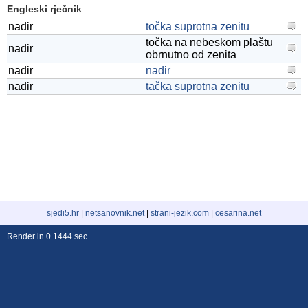
Engleski rječnik
nadir
točka suprotna zenitu
točka na nebeskom plaštu
nadir
obrnutno od zenita
nadir
nadir
nadir
tačka suprotna zenitu
sjedi5.hr
|
netsanovnik.net
|
strani-jezik.com
|
cesarina.net
Render in 0.1444 sec.