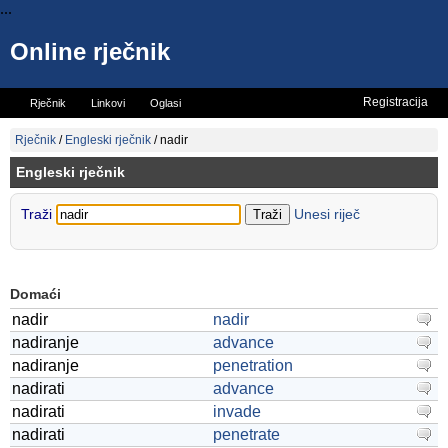
...
Online rječnik
Registracija
Rječnik
Linkovi
Oglasi
Vicevi
Mini rječnik
Rječnik
/
Engleski rječnik
/
nadir
Engleski rječnik
Traži
Unesi riječ
Domaći
nadir
nadir
nadiranje
advance
nadiranje
penetration
nadirati
advance
nadirati
invade
nadirati
penetrate