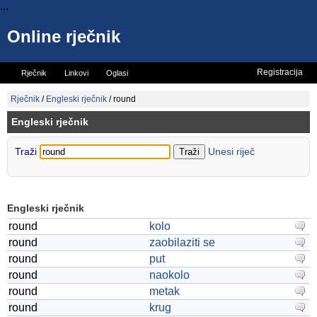
...
Online rječnik
Registracija
Rječnik
Linkovi
Oglasi
Vicevi
Mini rječnik
Rječnik
/
Engleski rječnik
/
round
Engleski rječnik
Traži
Unesi riječ
Engleski rječnik
round
kolo
round
zaobilaziti se
round
put
round
naokolo
round
metak
round
krug