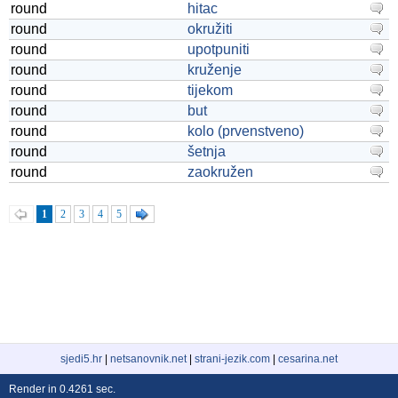
round
hitac
round
okružiti
round
upotpuniti
round
kruženje
round
tijekom
round
but
round
kolo (prvenstveno)
round
šetnja
round
zaokružen
1
2
3
4
5
sjedi5.hr
|
netsanovnik.net
|
strani-jezik.com
|
cesarina.net
Render in 0.4261 sec.