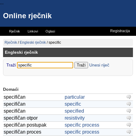
...
Online rječnik
Registracija
Rječnik
Linkovi
Oglasi
Vicevi
Mini rječnik
Rječnik
/
Engleski rječnik
/
specific
Engleski rječnik
Traži
Unesi riječ
Domaći
specifičan
particular
specifičan
specific
specifičan
specified
specifičan otpor
resistivity
specifičan postupak
specific process
specifičan proces
specific process