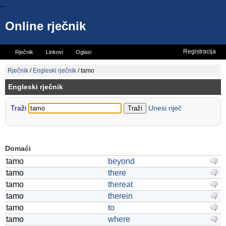
...
Online rječnik
Registracija
Rječnik
Linkovi
Oglasi
Vicevi
Mini rječnik
Rječnik
/
Engleski rječnik
/
tamo
Engleski rječnik
Traži
Unesi riječ
Domaći
tamo
beyond
tamo
there
tamo
thereat
tamo
therein
tamo
to
tamo
where