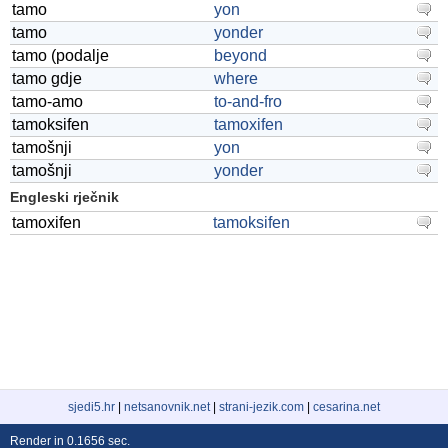
tamo
yon
tamo
yonder
tamo (podalje
beyond
tamo gdje
where
tamo-amo
to-and-fro
tamoksifen
tamoxifen
tamošnji
yon
tamošnji
yonder
Engleski rječnik
tamoxifen
tamoksifen
sjedi5.hr
|
netsanovnik.net
|
strani-jezik.com
|
cesarina.net
Render in 0.1656 sec.