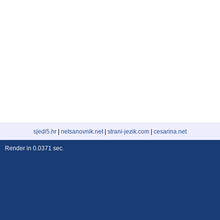
sjedi5.hr
|
netsanovnik.net
|
strani-jezik.com
|
cesarina.net
Render in 0.0371 sec.