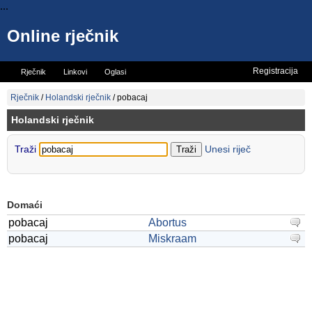
...
Online rječnik
Registracija
Rječnik
Linkovi
Oglasi
Vicevi
Mini rječnik
Rječnik
/
Holandski rječnik
/
pobacaj
Holandski rječnik
Traži
Unesi riječ
Domaći
pobacaj
Abortus
pobacaj
Miskraam