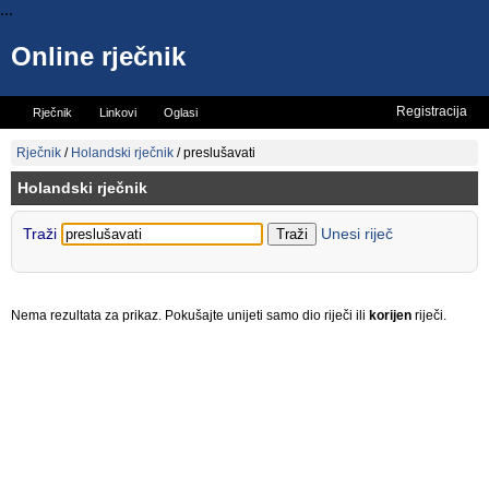
...
Online rječnik
Registracija
Rječnik
Linkovi
Oglasi
Vicevi
Mini rječnik
Rječnik
/
Holandski rječnik
/
preslušavati
Holandski rječnik
Traži
Unesi riječ
Nema rezultata za prikaz. Pokušajte unijeti samo dio riječi ili
korijen
riječi.