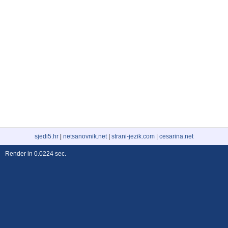
sjedi5.hr
|
netsanovnik.net
|
strani-jezik.com
|
cesarina.net
Render in 0.0224 sec.