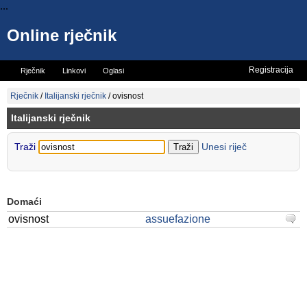
...
Online rječnik
Registracija
Rječnik
Linkovi
Oglasi
Vicevi
Mini rječnik
Rječnik
/
Italijanski rječnik
/
ovisnost
Italijanski rječnik
Traži
Unesi riječ
Domaći
ovisnost
assuefazione