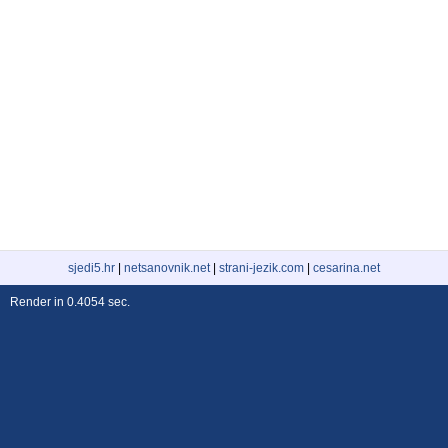
sjedi5.hr
|
netsanovnik.net
|
strani-jezik.com
|
cesarina.net
Render in 0.4054 sec.