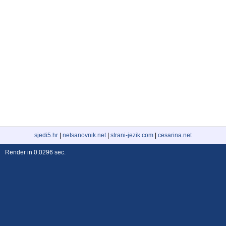
sjedi5.hr
|
netsanovnik.net
|
strani-jezik.com
|
cesarina.net
Render in 0.0296 sec.