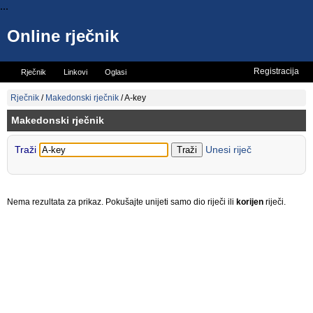
...
Online rječnik
Registracija
Rječnik
Linkovi
Oglasi
Vicevi
Mini rječnik
Rječnik
/
Makedonski rječnik
/
A-key
Makedonski rječnik
Traži
Unesi riječ
Nema rezultata za prikaz. Pokušajte unijeti samo dio riječi ili
korijen
riječi.